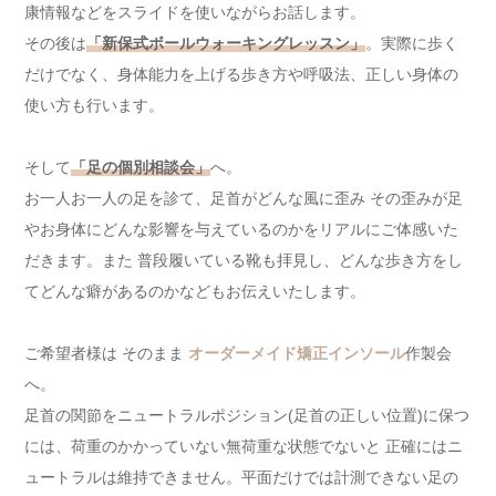
康情報などをスライドを使いながらお話します。
その後は
「新保式ボールウォーキングレッスン」
。実際に歩く
だけでなく、身体能力を上げる歩き方や呼吸法、正しい身体の
使い方も行います。
そして
「足の個別相談会」
へ。
お一人お一人の足を診て、足首がどんな風に歪み その歪みが足
やお身体にどんな影響を与えているのかをリアルにご体感いた
だきます。また 普段履いている靴も拝見し、どんな歩き方をし
てどんな癖があるのかなどもお伝えいたします。
ご希望者様は そのまま
オーダーメイド矯正インソール
作製会
へ。
足首の関節をニュートラルポジション(足首の正しい位置)に保つ
には、荷重のかかっていない無荷重な状態でないと 正確にはニ
ュートラルは維持できません。平面だけでは計測できない足の