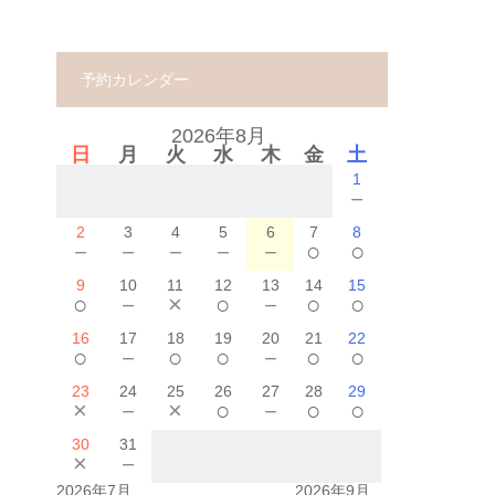
予約カレンダー
2026年8月
日
月
火
水
木
金
土
1
－
2
3
4
5
6
7
8
－
－
－
－
－
○
○
9
10
11
12
13
14
15
○
－
×
○
－
○
○
16
17
18
19
20
21
22
○
－
○
○
－
○
○
23
24
25
26
27
28
29
×
－
×
○
－
○
○
30
31
×
－
2026年7月
2026年9月