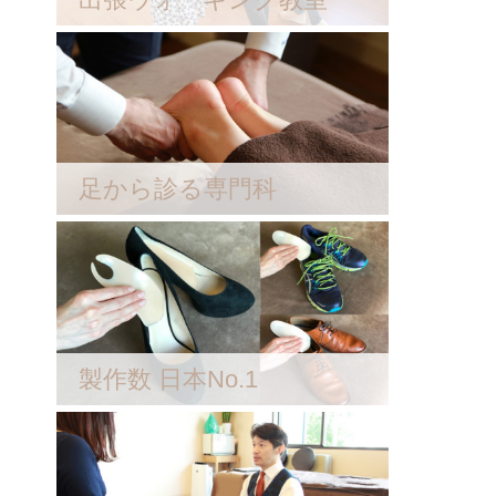
足から診る専門科
製作数 日本No.1