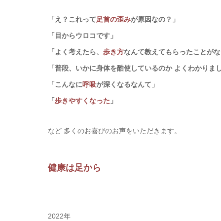
「え？これって
足首の歪み
が原因なの？」
「目からウロコです」
「よく考えたら、
歩き方
なんて教えてもらったことがな
「普段、いかに身体を酷使しているのか よくわかりま
「こんなに
呼吸
が深くなるなんて」
「
歩きやすくなった
」
など 多くのお喜びのお声をいただきます。
健康は足から
2022年