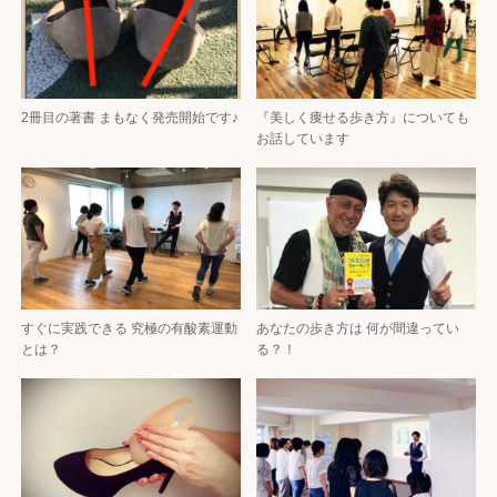
2冊目の著書 まもなく発売開始です♪
『美しく痩せる歩き方』についても
お話しています
すぐに実践できる 究極の有酸素運動
あなたの歩き方は 何が間違ってい
とは？
る？！