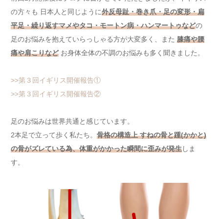
の方々も 日本人と同じように
外反母趾・巻き爪・足の変形・扁
平足・繰り返すマメやタコ・モートン病・ハンマートゥなど
の
足のお悩みを抱えていらっしゃる方が大変多く、また
膝痛や腰
痛や肩こりなど
お身体全体の不調のお悩みも多く聞きました。
>>第３回イギリス開催報告①
>>第３回イギリス開催報告②
足のお悩みは世界共通と感じています。
2本足で立って歩く私たち。
骨格の構造上 すねの骨と踵(かかと)
の骨がズレている為、体重がかかった瞬間に歪みが発生
しま
す。