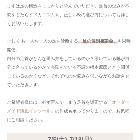
まずは足の構造をしっかりと学んでいただき、足首の歪みが不
調をもたらすメカニズムや、正しい靴の選び方についても詳し
くお話いたします。
そして お一人お一人の足を診断する
「足の個別相談会」
も同時
開催。
自分の足首がどんな歪み方をしているのか？履いている靴が自
分に合っているのか？今悩んでいる不調の根本原因とどう関係
しているのか？など、それぞれのお悩みを伺いながらお話させ
ていただきます。
ご希望者様には、必ず歪んでしまう足首を矯正する「
オーダー
メイド矯正インソール
」の作成も承っておりますので、お気軽
にご相談ください。
7/5(土)-7/13(日)