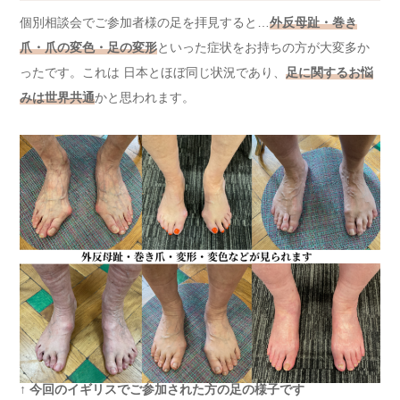
個別相談会でご参加者様の足を拝見すると…
外反母趾・巻き
爪・爪の変色・足の変形
といった症状をお持ちの方が大変多か
ったです。これは 日本とほぼ同じ状況であり、
足に関するお悩
みは世界共通
かと思われます。
↑
今回のイギリスでご参加された方の足の様子です