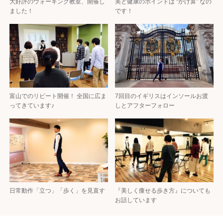
大好評のウォーキング教室、開催し
美と健康のポイントは “かけ算” なの
ました！
です！
富山でのリピート開催！ 全国に広ま
7回目のイギリスはインソールお渡
ってきています♪
しとアフターフォロー
日常動作「立つ」「歩く」を見直す
『美しく痩せる歩き方』についても
お話しています