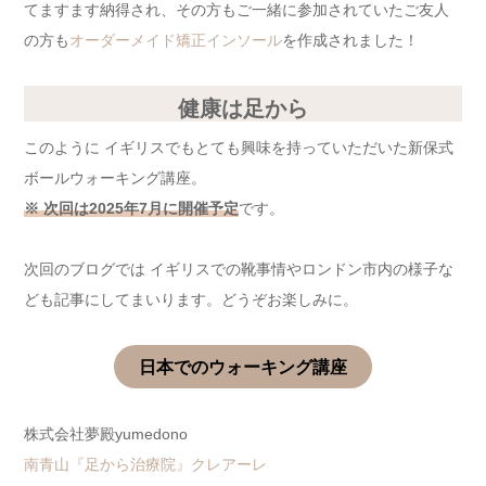
てますます納得され、その方もご一緒に参加されていたご友人
の方も
オーダーメイド矯正インソール
を作成されました！
健康は足から
このように イギリスでもとても興味を持っていただいた新保式
ボールウォーキング講座。
※ 次回は2025年7月に開催予定
です。
次回のブログでは イギリスでの靴事情やロンドン市内の様子な
ども記事にしてまいります。どうぞお楽しみに。
日本でのウォーキング講座
株式会社夢殿yumedono
南青山『足から治療院』クレアーレ