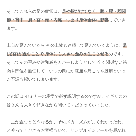
そしてこれらの足の症状は、
足や指だけでなく、膝・腰・股関
節・背中・肩・首・頭・内臓…つまり身体全体に影響
していき
ます。
土台が歪んでいたら その上物も連鎖して歪んでいくように、
足
(足首)が歪むことで 身体にも大きな歪みを生じさせる
のです。
そしてその歪みや違和感をカバーしようとして 全く関係ない筋
肉や部位を酷使して、いつの間にか膝痛や肩こりや腰痛といっ
た不調も招いてしまいます。
この話は セミナーの座学で必ず説明するのですが、イギリスの
皆さんも大きく頷きながら聞いてくださっていました。
「足が歪むとどうなるか、そのメカニズムがよくわかったわ」
と仰ってくださるお客様もいて、サンプルインソールを履かれ