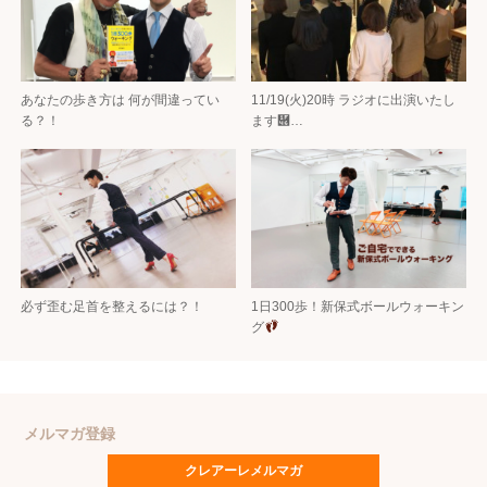
あなたの歩き方は 何が間違ってい
11/19(火)20時 ラジオに出演いたし
る？！
ます὆…
必ず歪む足首を整えるには？！
1日300歩！新保式ボールウォーキン
グ
メルマガ登録
クレアーレメルマガ