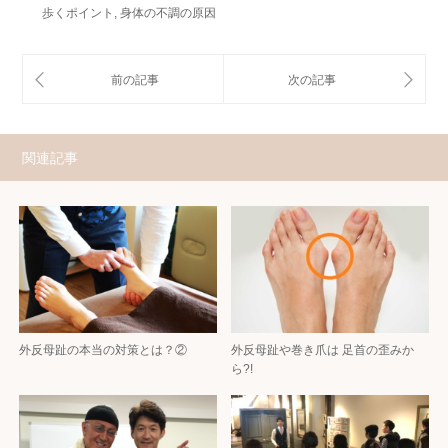
歩くポイント
,
身体の不調の原因
関連記事
外反母趾の本当の対策とは？②
外反母趾や巻き爪は 足首の歪みか
ら?!