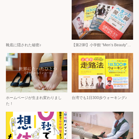
靴底に隠された秘密♪
【第2弾!】小学館 “Men’s Beauty”…
ホームページが生まれ変わりまし
台湾でも1日300歩ウォーキング♪
た！