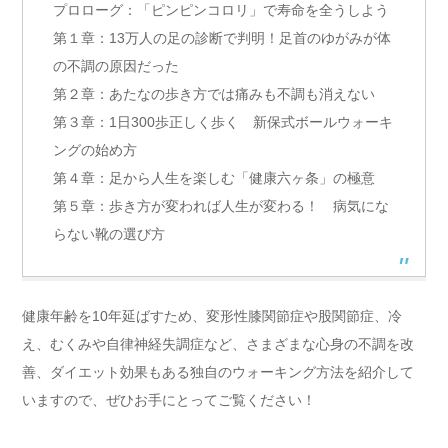
プロローグ：「ピンピンコロリ」で寿命を全うしよう
第１章：13万人の足の診断で判明！足首のゆがみが体
の不調の原因だった
第２章：あたなの歩き方では痛みも不調も消えない
第３章：1日300歩正しく歩く 新保式ボールウォーキ
ングの始め方
第４章：足から人生を楽しむ「健康六ヶ条」の極意
第５章：歩き方が変われば人生が変わる！ 病気にな
らない靴の選び方
健康年齢を10年延ばすため、変形性膝関節症や股関節症、冷
え、むくみや自律神経失調症など、さまざまな心身の不調を改
善、ダイエット効果もある独自のウォーキング方法を紹介して
いますので、ぜひお手にとってご覧ください！