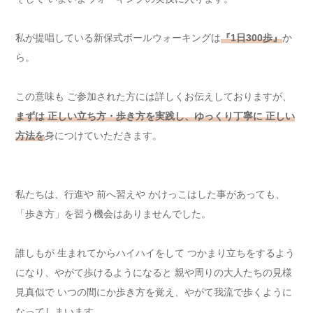
私が提唱している新保式ボールウォーキングは
『1日300歩』
か
ら。
この意味も ご参加された方には詳しくお伝えしておりますが、
まずは 正しい立ち方・歩き方を実践し、ゆっくり丁寧に 正しい
方法を
身につけていただきます。
私たちは、行進や 前へ習えや かけっこはした事があっても、
「歩き方」を習う機会はありませんでした。
誰しもが 生まれてからハイハイをして つかまり立ちをするよう
になり、やがて歩けるようになると 親や周りの大人たちの見様
見真似で いつの間にか歩き方を覚え、やがて我流で歩くように
なってしまいます。