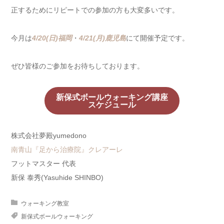
正するためにリピートでの参加の方も大変多いです。
今月は
4/20(日)福岡
・
4/21(月)鹿児島
にて開催予定です。
ぜひ皆様のご参加をお待ちしております。
新保式ボールウォーキング講座
スケジュール
株式会社夢殿yumedono
南青山『足から治療院』クレアーレ
フットマスター 代表
新保 泰秀(Yasuhide SHINBO)
ウォーキング教室
新保式ボールウォーキング