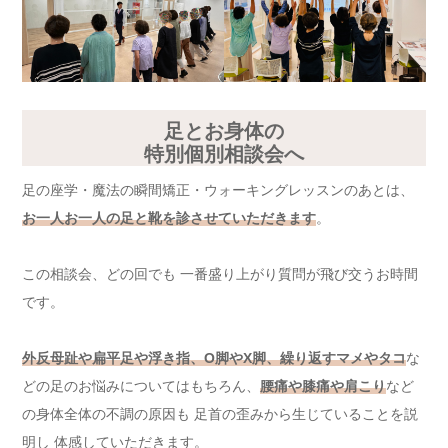
足とお身体の
特別個別相談会へ
足の座学・魔法の瞬間矯正・ウォーキングレッスンのあとは、
お一人お一人の足と靴を診させていただきます
。
この相談会、どの回でも 一番盛り上がり質問が飛び交うお時間
です。
外反母趾や扁平足や浮き指、O脚やX脚、繰り返すマメやタコ
な
どの足のお悩みについてはもちろん、
腰痛や膝痛や肩こり
など
の身体全体の不調の原因も 足首の歪みから生じていることを説
明し 体感していただきます。