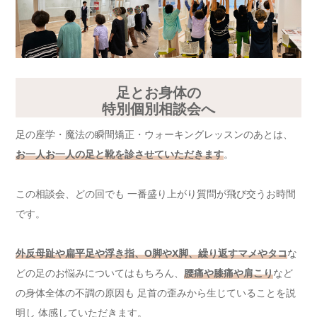
足とお身体の
特別個別相談会へ
足の座学・魔法の瞬間矯正・ウォーキングレッスンのあとは、
お一人お一人の足と靴を診させていただきます
。
この相談会、どの回でも 一番盛り上がり質問が飛び交うお時間
です。
外反母趾や扁平足や浮き指、O脚やX脚、繰り返すマメやタコ
な
どの足のお悩みについてはもちろん、
腰痛や膝痛や肩こり
など
の身体全体の不調の原因も 足首の歪みから生じていることを説
明し 体感していただきます。