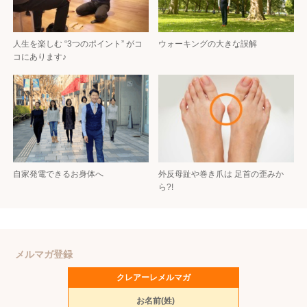
人生を楽しむ “3つのポイント” がコ
ウォーキングの大きな誤解
コにあります♪
自家発電できるお身体へ
外反母趾や巻き爪は 足首の歪みか
ら?!
メルマガ登録
クレアーレメルマガ
お名前(姓)