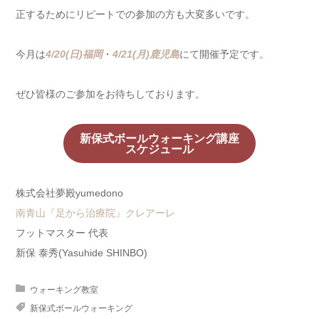
正するためにリピートでの参加の方も大変多いです。
今月は
4/20(日)福岡
・
4/21(月)鹿児島
にて開催予定です。
ぜひ皆様のご参加をお待ちしております。
新保式ボールウォーキング講座
スケジュール
株式会社夢殿yumedono
南青山『足から治療院』クレアーレ
フットマスター 代表
新保 泰秀(Yasuhide SHINBO)
ウォーキング教室
新保式ボールウォーキング