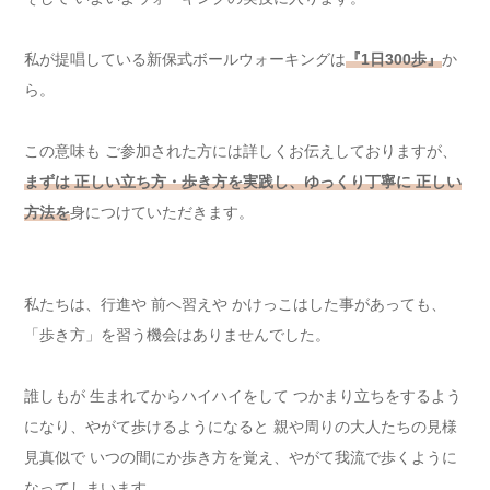
私が提唱している新保式ボールウォーキングは
『1日300歩』
か
ら。
この意味も ご参加された方には詳しくお伝えしておりますが、
まずは 正しい立ち方・歩き方を実践し、ゆっくり丁寧に 正しい
方法を
身につけていただきます。
私たちは、行進や 前へ習えや かけっこはした事があっても、
「歩き方」を習う機会はありませんでした。
誰しもが 生まれてからハイハイをして つかまり立ちをするよう
になり、やがて歩けるようになると 親や周りの大人たちの見様
見真似で いつの間にか歩き方を覚え、やがて我流で歩くように
なってしまいます。