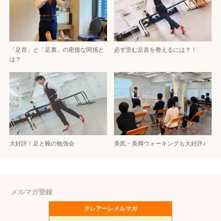
「足首」と「足裏」の密接な関係と
必ず歪む足首を整えるには？！
は？
大好評！足と靴の勉強会
美尻・美脚ウォーキングも大好評♪
メルマガ登録
クレアーレメルマガ