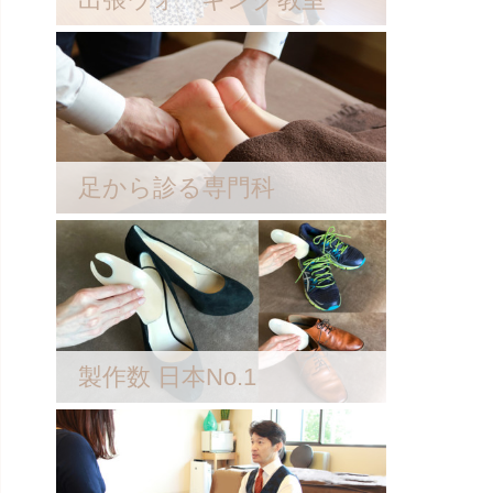
足から診る専門科
製作数 日本No.1