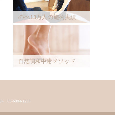
のべ13万人の施術実績
自然調和中庸メソッド
3F
03-6804-1236