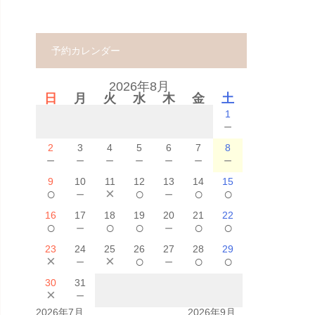
予約カレンダー
2026年8月
日
月
火
水
木
金
土
1
－
2
3
4
5
6
7
8
－
－
－
－
－
－
－
9
10
11
12
13
14
15
○
－
×
○
－
○
○
16
17
18
19
20
21
22
○
－
○
○
－
○
○
23
24
25
26
27
28
29
×
－
×
○
－
○
○
30
31
×
－
2026年7月
2026年9月