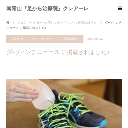
南青山『足から治療院』クレアーレ
ブログ
お知らせ
,
美しく歩くポイント
,
靴底の減り方
ダ•ヴィンチ
ニュース に掲載されました♪
お知らせ
美しく歩くポイント
靴底の減り方
2017.06.22
ダ•ヴィンチニュース に掲載されました♪