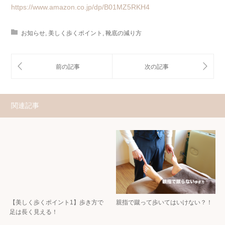
https://www.amazon.co.jp/dp/B01MZ5RKH4
お知らせ
,
美しく歩くポイント
,
靴底の減り方
関連記事
【美しく歩くポイント1】歩き方で
親指で蹴って歩いてはいけない？！
足は長く見える！