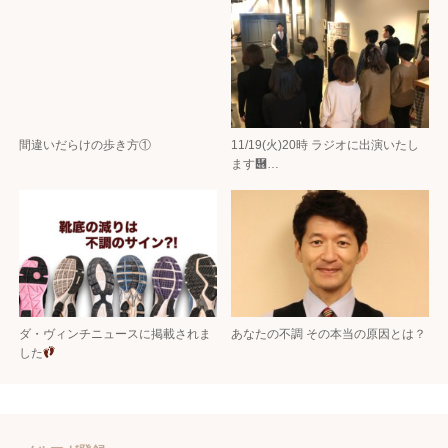
間違いだらけの歩き方①
11/19(火)20時 ラジオに出演いたし
ます὆…
ダ・ヴィンチニュースに掲載されま
あなたの不調 その本当の原因とは？
した