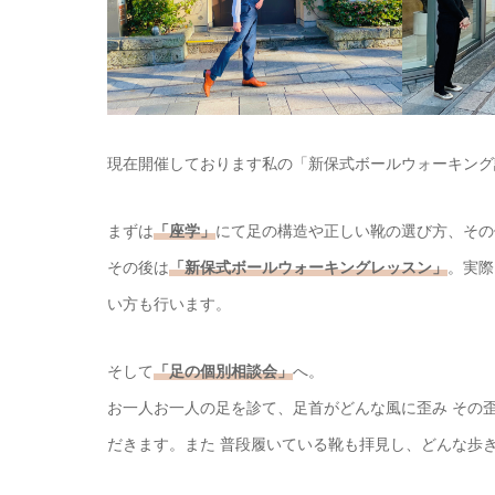
現在開催しております私の「新保式ボールウォーキング
まずは
「座学」
にて足の構造や正しい靴の選び方、その
その後は
「新保式ボールウォーキングレッスン」
。実際
い方も行います。
そして
「足の個別相談会」
へ。
お一人お一人の足を診て、足首がどんな風に歪み その
だきます。また 普段履いている靴も拝見し、どんな歩