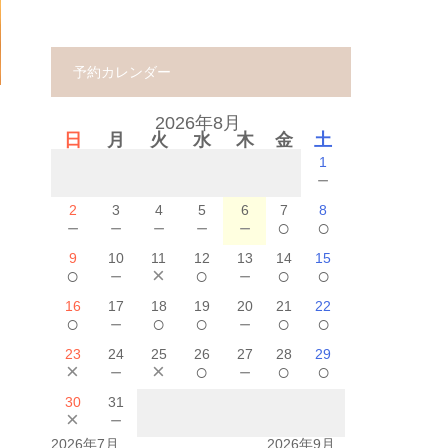
予約カレンダー
2026年8月
日
月
火
水
木
金
土
1
－
2
3
4
5
6
7
8
－
－
－
－
－
○
○
9
10
11
12
13
14
15
○
－
×
○
－
○
○
16
17
18
19
20
21
22
○
－
○
○
－
○
○
23
24
25
26
27
28
29
×
－
×
○
－
○
○
30
31
×
－
2026年7月
2026年9月