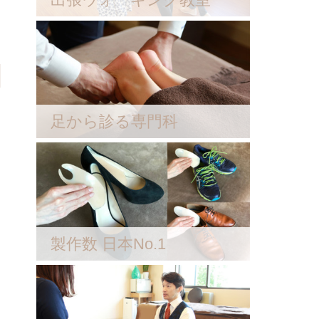
足から診る専門科
製作数 日本No.1