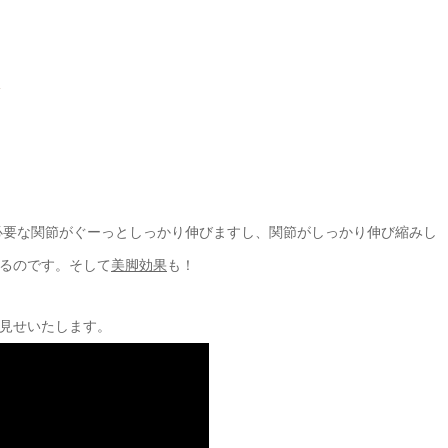
。
必要な関節がぐーっとしっかり伸びますし、関節がしっかり伸び縮みし
るのです。そして
美脚効果
も！
見せいたします。