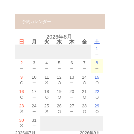
予約カレンダー
2026年8月
日
月
火
水
木
金
土
1
－
2
3
4
5
6
7
8
－
－
－
－
－
－
－
9
10
11
12
13
14
15
○
－
×
○
－
○
○
16
17
18
19
20
21
22
○
－
○
○
－
○
○
23
24
25
26
27
28
29
×
－
×
○
－
○
○
30
31
×
－
2026年7月
2026年9月