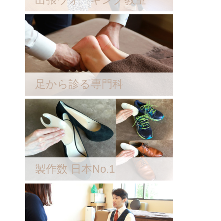
足から診る専門科
製作数 日本No.1