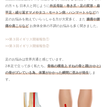
の方々も 日本人と同じように
外反母趾・巻き爪・足の変形・扁
平足・繰り返すマメやタコ・モートン病・ハンマートゥなど
の
足のお悩みを抱えていらっしゃる方が大変多く、また
膝痛や腰
痛や肩こりなど
お身体全体の不調のお悩みも多く聞きました。
>>第３回イギリス開催報告①
>>第３回イギリス開催報告②
足のお悩みは世界共通と感じています。
2本足で立って歩く私たち。
骨格の構造上 すねの骨と踵(かかと)
の骨がズレている為、体重がかかった瞬間に歪みが発生
しま
す。