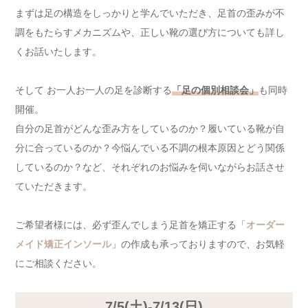
まずは足の構造をしっかりと学んでいただき、足首の歪みが不
調をもたらすメカニズムや、正しい靴の選び方についても詳し
くお話いたします。
そして お一人お一人の足を診断する
「足の個別相談会」
も同時
開催。
自分の足首がどんな歪み方をしているのか？履いている靴が自
分に合っているのか？今悩んでいる不調の根本原因とどう関係
しているのか？など、それぞれのお悩みを伺いながらお話させ
ていただきます。
ご希望者様には、必ず歪んでしまう足首を矯正する「
オーダー
メイド矯正インソール
」の作成も承っておりますので、お気軽
にご相談ください。
7/5(土)-7/13(日)