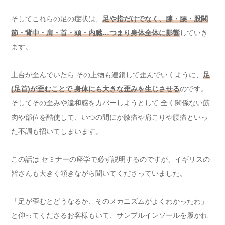
そしてこれらの足の症状は、
足や指だけでなく、膝・腰・股関
節・背中・肩・首・頭・内臓…つまり身体全体に影響
していき
ます。
土台が歪んでいたら その上物も連鎖して歪んでいくように、
足
(足首)が歪むことで 身体にも大きな歪みを生じさせる
のです。
そしてその歪みや違和感をカバーしようとして 全く関係ない筋
肉や部位を酷使して、いつの間にか膝痛や肩こりや腰痛といっ
た不調も招いてしまいます。
この話は セミナーの座学で必ず説明するのですが、イギリスの
皆さんも大きく頷きながら聞いてくださっていました。
「足が歪むとどうなるか、そのメカニズムがよくわかったわ」
と仰ってくださるお客様もいて、サンプルインソールを履かれ