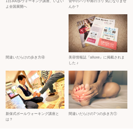
1日300歩ウォーキング講座、いよい
背中のハリや肩のコリ 気になりませ
よ全国展開へ
んか？
間違いだらけの歩き方④
美容情報誌『alluxe』に掲載されま
した ♪
新保式ボールウォーキング講座と
間違いだらけの7つの歩き方①
は？