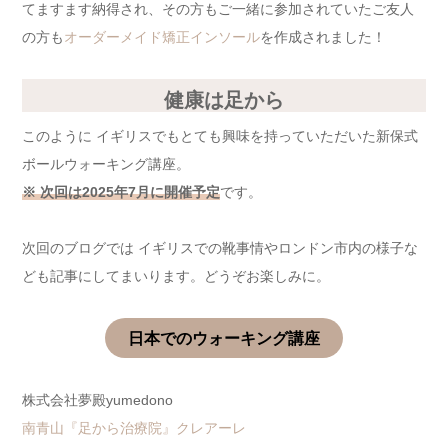
てますます納得され、その方もご一緒に参加されていたご友人
の方も
オーダーメイド矯正インソール
を作成されました！
健康は足から
このように イギリスでもとても興味を持っていただいた新保式
ボールウォーキング講座。
※ 次回は2025年7月に開催予定
です。
次回のブログでは イギリスでの靴事情やロンドン市内の様子な
ども記事にしてまいります。どうぞお楽しみに。
日本でのウォーキング講座
株式会社夢殿yumedono
南青山『足から治療院』クレアーレ