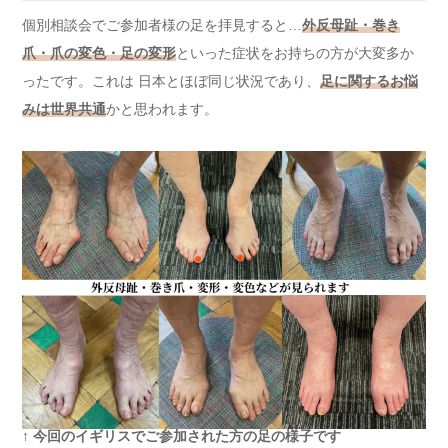
個別相談会でご参加者様の足を拝見すると…
外反母趾・巻き
爪・爪の変色・足の変形
といった症状をお持ちの方が大変多か
ったです。これは 日本とほぼ同じ状況であり、
足に関するお悩
みは世界共通
かと思われます。
↑
今回のイギリスでご参加された方の足の様子です