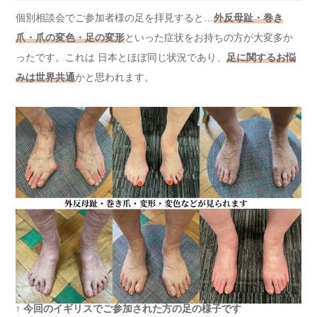
個別相談会でご参加者様の足を拝見すると…
外反母趾・巻き
爪・爪の変色・足の変形
といった症状をお持ちの方が大変多か
ったです。これは 日本とほぼ同じ状況であり、
足に関するお悩
みは世界共通
かと思われます。
↑
今回のイギリスでご参加された方の足の様子です