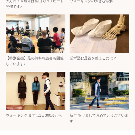
大好評！今週末は富山でのリピート
ウォーキングの大きな誤解
開催です♪
【特別企画】足の無料相談会も開催
必ず歪む足首を整えるには？
しています♪
ウォーキング まずは1日300歩から
新年 あけましておめでとうございま
す