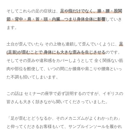
そしてこれらの足の症状は、
足や指だけでなく、膝・腰・股関
節・背中・肩・首・頭・内臓…つまり身体全体に影響
していき
ます。
土台が歪んでいたら その上物も連鎖して歪んでいくように、
足
(足首)が歪むことで 身体にも大きな歪みを生じさせる
のです。
そしてその歪みや違和感をカバーしようとして 全く関係ない筋
肉や部位を酷使して、いつの間にか膝痛や肩こりや腰痛といっ
た不調も招いてしまいます。
この話は セミナーの座学で必ず説明するのですが、イギリスの
皆さんも大きく頷きながら聞いてくださっていました。
「足が歪むとどうなるか、そのメカニズムがよくわかったわ」
と仰ってくださるお客様もいて、サンプルインソールを履かれ