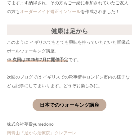
てますます納得され、その方もご一緒に参加されていたご友人
の方も
オーダーメイド矯正インソール
を作成されました！
健康は足から
このように イギリスでもとても興味を持っていただいた新保式
ボールウォーキング講座。
※ 次回は2025年7月に開催予定
です。
次回のブログでは イギリスでの靴事情やロンドン市内の様子な
ども記事にしてまいります。どうぞお楽しみに。
日本でのウォーキング講座
株式会社夢殿yumedono
南青山『足から治療院』クレアーレ