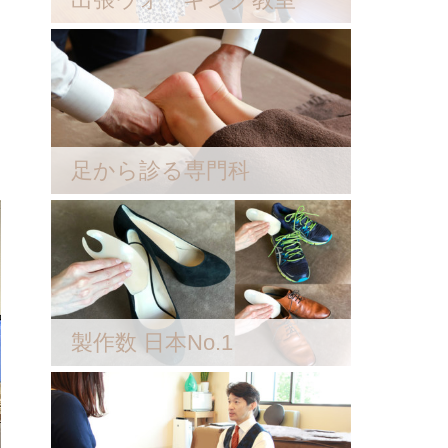
足から診る専門科
製作数 日本No.1