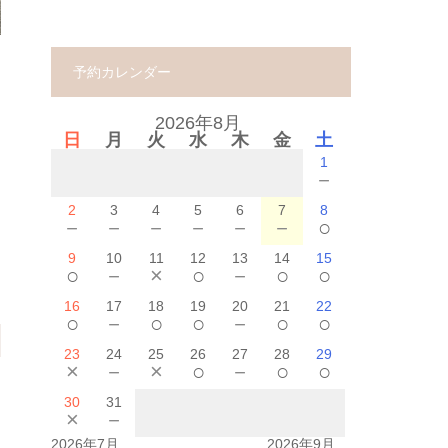
予約カレンダー
2026年8月
日
月
火
水
木
金
土
1
－
2
3
4
5
6
7
8
－
－
－
－
－
－
○
9
10
11
12
13
14
15
○
－
×
○
－
○
○
16
17
18
19
20
21
22
○
－
○
○
－
○
○
23
24
25
26
27
28
29
×
－
×
○
－
○
○
30
31
×
－
2026年7月
2026年9月