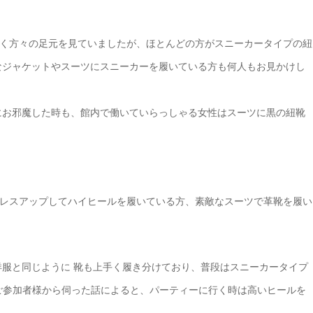
く方々の足元を見ていましたが、ほとんどの方がスニーカータイプの紐
なジャケットやスーツにスニーカーを履いている方も何人もお見かけし
にお邪魔した時も、館内で働いていらっしゃる女性はスーツに黒の紐靴
レスアップしてハイヒールを履いている方、素敵なスーツで革靴を履い
洋服と同じように 靴も上手く履き分けており、普段はスニーカータイプ
ご参加者様から伺った話によると、パーティーに行く時は高いヒールを