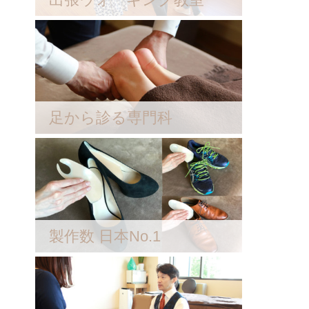
足から診る専門科
製作数 日本No.1