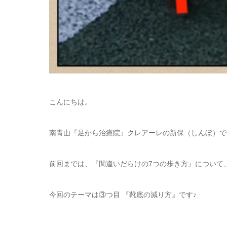
こんにちは。
南青山『足から治療院』クレアーレの新保（しんぼ）で
前回までは、『間違いだらけの7つの歩き方』について
今回のテーマは③つ目 『靴底の減り方』です♪