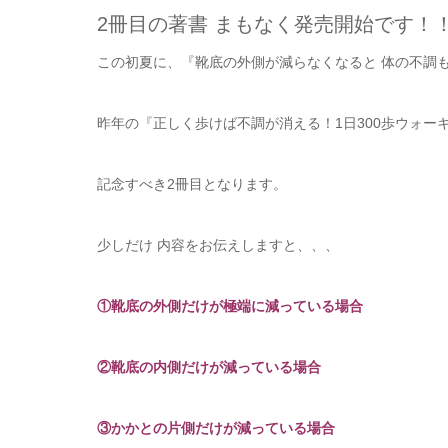
2冊目の著書 まもなく発売開始です！
この初夏に、『靴底の外側が減らなくなると 体の不調
昨年の『正しく歩けば不調が消える！1日300歩ウォー
記念すべき2冊目となります。
少しだけ 内容をお伝えしますと、、、
①靴底の外側だけが極端に減っている場合
②靴底の内側だけが減っている場合
③かかとの片側だけが減っている場合