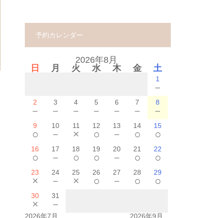
予約カレンダー
2026年8月
日
月
火
水
木
金
土
1
－
2
3
4
5
6
7
8
－
－
－
－
－
－
－
9
10
11
12
13
14
15
○
－
×
○
－
○
○
16
17
18
19
20
21
22
○
－
○
○
－
○
○
23
24
25
26
27
28
29
×
－
×
○
－
○
○
30
31
×
－
2026年7月
2026年9月