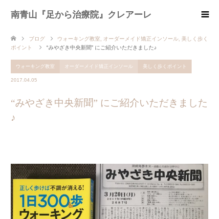
南青山『足から治療院』クレアーレ
ブログ
ウォーキング教室
,
オーダーメイド矯正インソール
,
美しく歩く
ポイント
“みやざき中央新聞” にご紹介いただきました♪
ウォーキング教室
オーダーメイド矯正インソール
美しく歩くポイント
2017.04.05
“みやざき中央新聞” にご紹介いただきました
♪