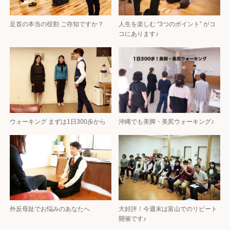
足首の本当の役割 ご存知ですか？
人生を楽しむ “3つのポイント” がコ
コにあります♪
ウォーキング まずは1日300歩から
沖縄でも美脚・美尻ウォーキング♪
外反母趾でお悩みのあなたへ
大好評！今週末は富山でのリピート
開催です♪