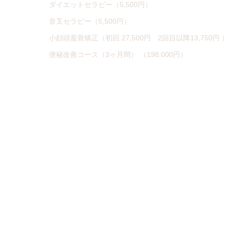
ダイエットセラピー（5,500円）
音叉セラピー（5,500円）
小顔頭蓋骨矯正（初回 27,500円 2回目以降13,750円 
便秘改善コース（3ヶ月間） （198,000円）
オーダーメイド矯正インソール（99,000円〜 両足)
プライベートウォーキングレッスン （22,000円）
プライベートウォーキングレッスン6回コース （110,00
回数券、コースをご用意しております
・
ベーシックコース
回数券:：118,800円(7回券)
・
エクセレントコース
回数券:：158,400円(7回券)
※6回分の治療費で7回受けていただけます。