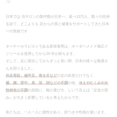
ル
日本では 当サロンの製作数が日本一、延べ13万人、数々の症例
を診て、どこよりも 足からの美と健康をサポートしてきた日本
一の実績です
オーナーセラピストである新保泰秀は、オーダーメイド矯正イ
ンソールを使用してから29 年が経ちます。
そして、足に着目してからずっと長い間、日本の様々な靴屋さ
んを回りました。
外反母趾、偏平足、巻き爪など
の足の疾患だけでなく、
膝、腰、背中、肩、首、頭などの不調
の他、
冷えやむくみや女
性特有の不調
の原因に、靴の選び方、しいて言えば『足首の歪
み』が大きく影響していると考えたからです。
私たちは、一人一人に個性があり、顔つきや性格が違います。