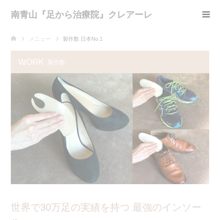
南青山『足から治療院』クレアーレ
メニュー
製作数 日本No.1
WORK
製作数
世界で30万足の実績を持つ 最強のインソー