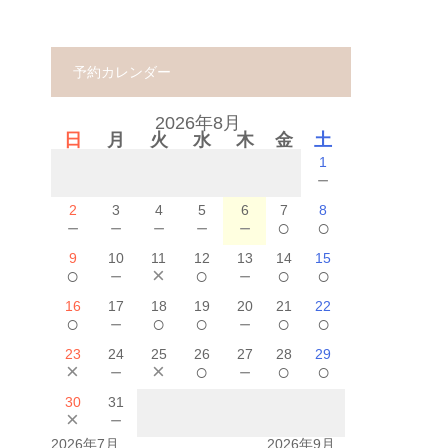
予約カレンダー
2026年8月
日
月
火
水
木
金
土
1
－
2
3
4
5
6
7
8
－
－
－
－
－
○
○
9
10
11
12
13
14
15
○
－
×
○
－
○
○
16
17
18
19
20
21
22
○
－
○
○
－
○
○
23
24
25
26
27
28
29
×
－
×
○
－
○
○
30
31
×
－
2026年7月
2026年9月