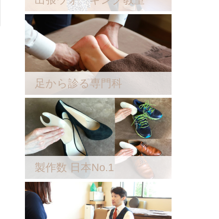
足から診る専門科
製作数 日本No.1