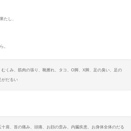
果たし、
ら。
、むくみ、筋肉の張り、靴擦れ、タコ、O脚、X脚、足の臭い、足の
足がだるい
五十肩、首の痛み、頭痛、お顔の歪み、内臓疾患、お身体全体のだる