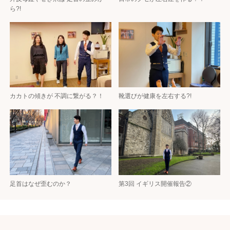
ら?!
カカトの傾きが 不調に繋がる？！
靴選びが健康を左右する?!
足首はなぜ歪むのか？
第3回 イギリス開催報告②