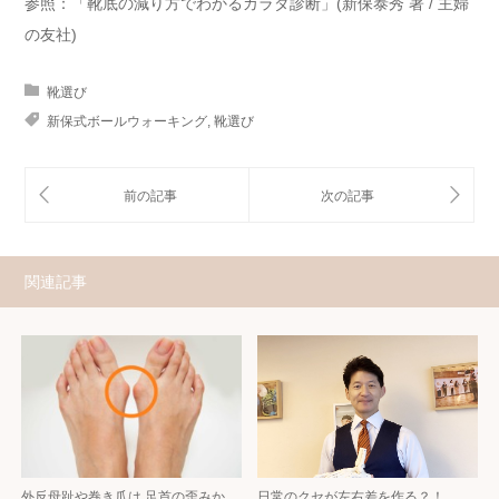
参照：「靴底の減り方でわかるカラダ診断」(新保泰秀 著 / 主婦
の友社)
靴選び
新保式ボールウォーキング
,
靴選び
関連記事
外反母趾や巻き爪は 足首の歪みか
日常のクセが左右差を作る？！