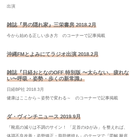
出演
雑誌『男の隠れ家』三栄書房 2018.2月
今から始める正しい歩き方 のコーナーで記事掲載
沖縄FMとよみにてラジオ出演 2018.2月
雑誌『日経おとなのOFF 特別版 〜太らない、疲れな
い〜呼吸・姿勢・歩くの新常識』
日経BP社 2018.3月
健康はここから～姿勢で変わる～ のコーナーで記事掲載
ダ・ヴィンチニュース 2019.9月
『靴底の減りは不調のサイン！ 「足首のゆがみ」を整えれば、
体調不良改善・姿勢矯正・脂肪燃焼も』のテーマで『図解 靴底