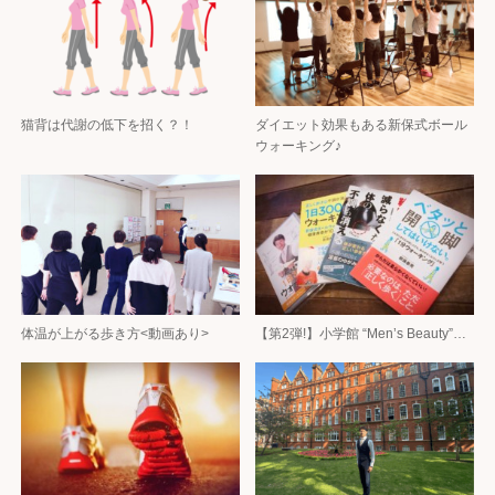
猫背は代謝の低下を招く？！
ダイエット効果もある新保式ボール
ウォーキング♪
体温が上がる歩き方<動画あり>
【第2弾!】小学館 “Men’s Beauty”…