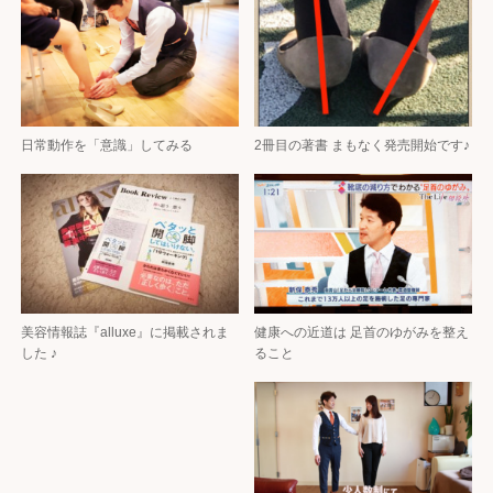
日常動作を「意識」してみる
2冊目の著書 まもなく発売開始です♪
美容情報誌『alluxe』に掲載されま
健康への近道は 足首のゆがみを整え
した ♪
ること