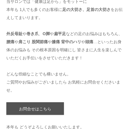
当サロンでは「健康は足から」をモットーに
本年も 1人でも多くのお客様に
足の大切さ、足首の大切さ
をお伝
えしてまいります。
外反母趾
や
巻き爪
、
O脚
や
扁平足
などの足のお悩みはもちろん、
腰痛
や
肩こり
股関節痛
や
膝痛
背中のハリ
や
頭痛
…といったお身
体のお悩みも その根本原因を明確にし 皆さまに人生を楽しんで
いただくお手伝いをさせていただきます！
どんな些細なことでも構いません。
ご質問やお悩みがございましたら お気軽にお問合せくださいま
せ。
お問合せはこちら
本年も どうぞよろしくお願いいたします。